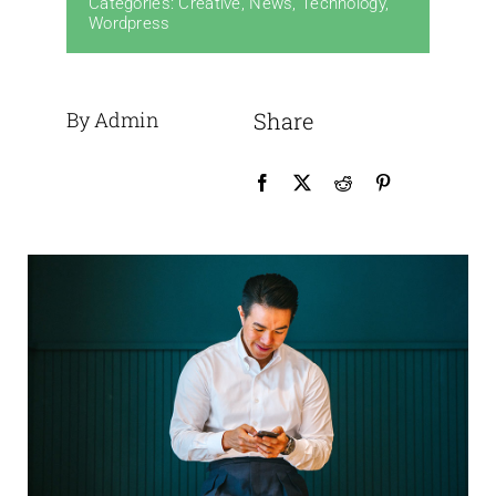
Categories:
Creative
,
News
,
Technology
,
Wordpress
By Admin
Share